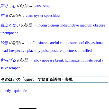
黙りこむ
の訳語→
pause
stop
黙る
の訳語→
clam
oyster
speechless
目立たない
の訳語→
inconspicuous
indistinctive
medium
obscure
unemphatic
冷静
の訳語→
aloof
business
careful
composure
cool
dispassionate
head
irrespective
placidity
poise
posture
quietness
unruffled
和らげる
の訳語→
alloy
appease
break
humanize
mitigate
pacify
salve
temper
そのほかの「quiet」で始まる語句・表現
quietly
quietude