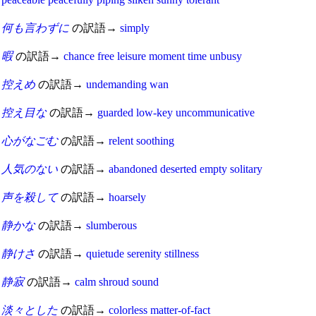
何も言わずに
の訳語→
simply
暇
の訳語→
chance
free
leisure
moment
time
unbusy
控えめ
の訳語→
undemanding
wan
控え目な
の訳語→
guarded
low-key
uncommunicative
心がなごむ
の訳語→
relent
soothing
人気のない
の訳語→
abandoned
deserted
empty
solitary
声を殺して
の訳語→
hoarsely
静かな
の訳語→
slumberous
静けさ
の訳語→
quietude
serenity
stillness
静寂
の訳語→
calm
shroud
sound
淡々とした
の訳語→
colorless
matter-of-fact