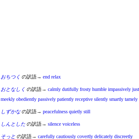
おちつく
の訳語→
end
relax
おとなしく
の訳語→
calmly
dutifully
frosty
humble
impassively
just
meekly
obediently
passively
patiently
receptive
silently
smartly
tamely
しずかな
の訳語→
peacefulness
quietly
still
しんとした
の訳語→
silence
voiceless
そっと
の訳語→
carefully
cautiously
covertly
delicately
discreetly