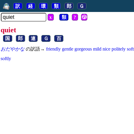
訳
経
環
類
郎
Ｇ
x
類
?
🎲
quiet
国
郎
連
Ｇ
百
おだやかな
の訳語→
friendly
gentle
gorgeous
mild
nice
politely
soft
softly