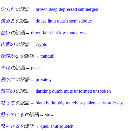
沈んだ
の訳語→
brown
deep
depressed
submerged
鎮める
の訳語→
douse
limit
quash
stem
subdue
低い
の訳語→
down
faint
flat
low
muted
weak
内密の
の訳語→
crypto
物静かな
の訳語→
tranquil
平穏
の訳語→
peace
密かに
の訳語→
privately
無言の
の訳語→
darkling
dumb
mute
unformed
unspoken
黙って
の訳語→
blankly
dumbly
merely
say
silent
sit
wordlessly
黙っている
の訳語→
stow
黙らせる
の訳語→
quell
shut
squelch