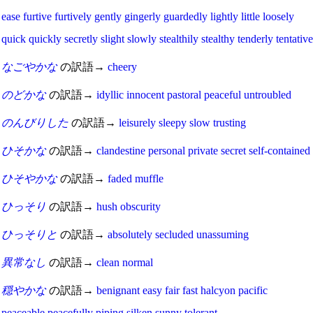
ease
furtive
furtively
gently
gingerly
guardedly
lightly
little
loosely
quick
quickly
secretly
slight
slowly
stealthily
stealthy
tenderly
tentative
なごやかな
の訳語→
cheery
のどかな
の訳語→
idyllic
innocent
pastoral
peaceful
untroubled
のんびりした
の訳語→
leisurely
sleepy
slow
trusting
ひそかな
の訳語→
clandestine
personal
private
secret
self-contained
ひそやかな
の訳語→
faded
muffle
ひっそり
の訳語→
hush
obscurity
ひっそりと
の訳語→
absolutely
secluded
unassuming
異常なし
の訳語→
clean
normal
穏やかな
の訳語→
benignant
easy
fair
fast
halcyon
pacific
peaceable
peacefully
piping
silken
sunny
tolerant