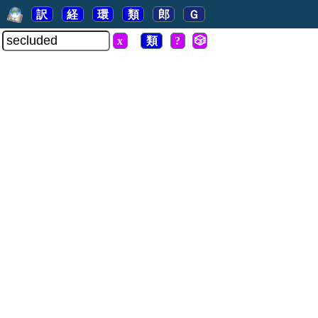
訳
経
環
類
郎
Ｇ
x
類
?
🎲