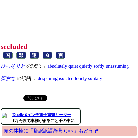
secluded
国
郎
連
Ｇ
百
ひっそりと
の訳語→
absolutely
quiet
quietly
softly
unassuming
孤独な
の訳語→
despairing
isolated
lonely
solitary
Kindle 6インチ電子書籍リーダー
1万円強で本棚がまるごと手の中に
頭の体操に「翻訳訳語辞典 Quiz」もどうぞ