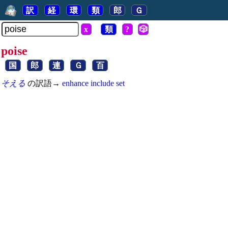
訳
経
環
類
郎
Ｇ
x
類
?
🎲
poise
国
郎
連
Ｇ
百
そえる
の訳語→
enhance
include
set