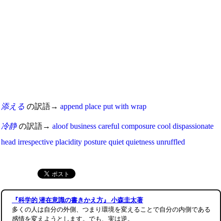
添える
の訳語→
append
place
put
with
wrap
冷静
の訳語→
aloof
business
careful
composure
cool
dispassionate
head
irrespective
placidity
posture
quiet
quietness
unruffled
『科学的 潜在意識の書きかえ方』 小森圭太著
多くの人は自分の外側、つまり環境を変えることで自分の内側である
感情を変えようとします。でも、実は逆。