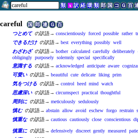
類
x
訳
経
環
類
郎
国
コ
Ｇ
百
careful
国
郎
連
Ｇ
百
つとめて
の訳語→
conscientiously
forced
possible
rather
t
できるだけ
の訳語→
best
everything
possibly
well
わざわざ
の訳語→
bother
calculated
carefully
deliberately
obligingly
purposely
solemnly
special
specifically
意識する
の訳語→
acknowledged
anticipate
aware
cogniza
可愛い
の訳語→
beautiful
cute
delicate
liking
prim
気をつける
の訳語→
control
heed
mind
watch
思慮深い
の訳語→
circumspect
practical
thoughtful
周到に
の訳語→
meticulously
sedulously
慎む
の訳語→
abstain
allow
avoid
eschew
forgo
restrain
慎重な
の訳語→
cautious
cautiously
close
conscientious
di
慎重に
の訳語→
defensively
discreet
gently
measured
pati