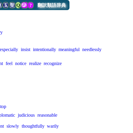
連
玉
聖
Q
🎲
?
翻訳類語辞典
ry
especially
insist
intentionally
meaningful
needlessly
nt
feel
notice
realize
recognize
stop
plomatic
judicious
reasonable
ent
slowly
thoughtfully
warily