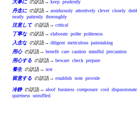
大事に
の訳語→
keep
prudently
丹念に
の訳語→
assiduously
attentively
clever
closely
duti
neatly
patiently
thoroughly
注意して
の訳語→
critical
丁寧な
の訳語→
elaborate
polite
politeness
入念な
の訳語→
diligent
meticulous
painstaking
用心
の訳語→
benefit
care
caution
mindful
precaution
用心する
の訳語→
beware
check
prepare
養生
の訳語→
rest
留意する
の訳語→
establish
note
provide
冷静
の訳語→
aloof
business
composure
cool
dispassionate
quietness
unruffled