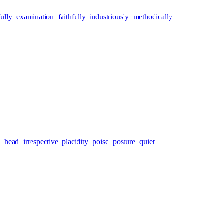
fully
examination
faithfully
industriously
methodically
head
irrespective
placidity
poise
posture
quiet