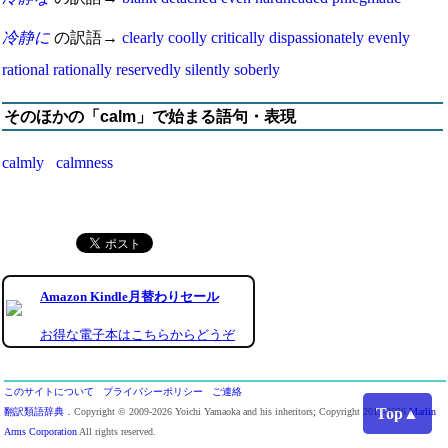
冷静に
の訳語→
clearly
coolly
critically
dispassionately
evenly
rational
rationally
reservedly
silently
soberly
そのほかの「calm」で始まる語句・表現
calmly
calmness
Amazon Kindle月替わりセール
お得な電子本はこちらからどうぞ
このサイトについて
プライバシーポリシー
ご連絡
Top▲
翻訳類語辞典
．Copyright © 2009-2026 Yoichi Yamaoka and his inheritors; Copyright 2013-2026
Marlin
Arms Corporation
All rights reserved.