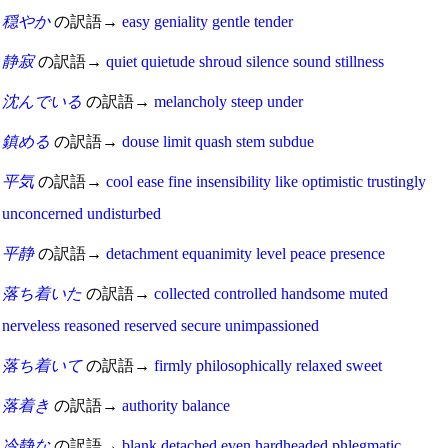
穏やか
の訳語→
easy
geniality
gentle
tender
静寂
の訳語→
quiet
quietude
shroud
silence
sound
stillness
沈んでいる
の訳語→
melancholy
steep
under
鎮める
の訳語→
douse
limit
quash
stem
subdue
平気
の訳語→
cool
ease
fine
insensibility
like
optimistic
trustingly
unconcerned
undisturbed
平静
の訳語→
detachment
equanimity
level
peace
presence
落ち着いた
の訳語→
collected
controlled
handsome
muted
nerveless
reasoned
reserved
secure
unimpassioned
落ち着いて
の訳語→
firmly
philosophically
relaxed
sweet
落着き
の訳語→
authority
balance
冷静な
の訳語→
blank
detached
even
hardheaded
phlegmatic