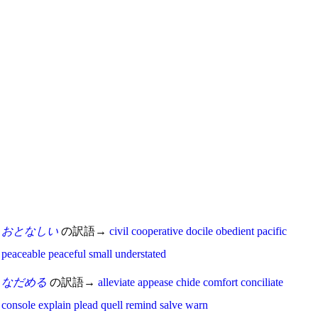
おとなしい
の訳語→
civil
cooperative
docile
obedient
pacific
peaceable
peaceful
small
understated
なだめる
の訳語→
alleviate
appease
chide
comfort
conciliate
console
explain
plead
quell
remind
salve
warn