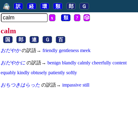
訳
経
環
類
郎
Ｇ
x
類
?
🎲
calm
国
郎
連
Ｇ
百
おだやか
の訳語→
friendly
gentleness
meek
おだやかに
の訳語→
benign
blandly
calmly
cheerfully
content
equably
kindly
obtusely
patiently
softly
おちつきはらった
の訳語→
impassive
still