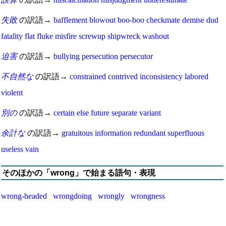
失敗
の訳語→
bafflement
blowout
boo-boo
checkmate
demise
dud
fatality
flat
fluke
misfire
screwup
shipwreck
washout
迫害
の訳語→
bullying
persecution
persecutor
不自然な
の訳語→
constrained
contrived
inconsistency
labored
violent
別の
の訳語→
certain
else
future
separate
variant
余計な
の訳語→
gratuitous
information
redundant
superfluous
useless
vain
そのほかの「wrong」で始まる語句・表現
wrong-headed
wrongdoing
wrongly
wrongness