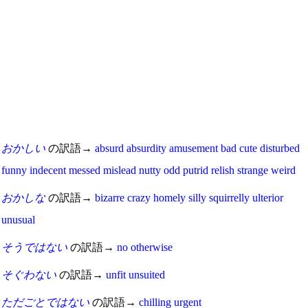
おかしい
の訳語→
absurd
absurdity
amusement
bad
cute
disturbed
funny
indecent
messed
mislead
nutty
odd
putrid
relish
strange
weird
おかしな
の訳語→
bizarre
crazy
homely
silly
squirrelly
ulterior
unusual
そうではない
の訳語→
no
otherwise
そぐわない
の訳語→
unfit
unsuited
ただごとではない
の訳語→
chilling
urgent