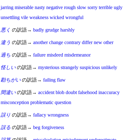
jarring
miserable
nasty
negative
rough
slow
sorry
terrible
ugly
unsettling
vile
weakness
wicked
wrongful
悪く
の訳語→
badly
grudge
harshly
違う
の訳語→
another
change
contrary
differ
new
other
過ち
の訳語→
failure
misdeed
misdemeanor
怪しい
の訳語→
mysterious
strangely
suspicious
unlikely
勘ちがい
の訳語→
failing
flaw
間違い
の訳語→
accident
blob
doubt
falsehood
inaccuracy
misconception
problematic
question
誤り
の訳語→
fallacy
wrongness
誤る
の訳語→
beg
forgiveness
誤算
の訳語→
miscalculation
misjudgment
underestimate