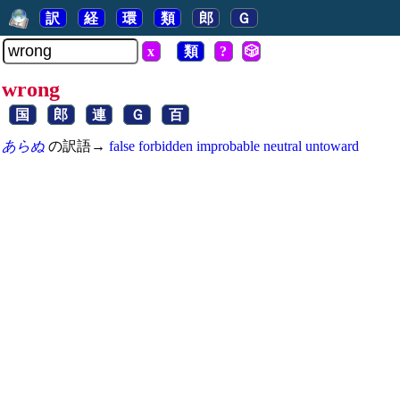
訳
経
環
類
郎
Ｇ
x
類
?
🎲
wrong
国
郎
連
Ｇ
百
あらぬ
の訳語→
false
forbidden
improbable
neutral
untoward