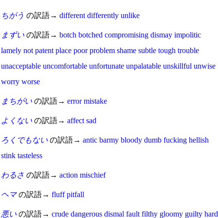
ちがう
の訳語→
different
differently
unlike
まずい
の訳語→
botch
botched
compromising
dismay
impolitic
lamely
not
patent
place
poor
problem
shame
subtle
tough
trouble
unacceptable
uncomfortable
unfortunate
unpalatable
unskillful
unwise
worry
worse
まちがい
の訳語→
error
mistake
よくない
の訳語→
affect
sad
ろくでもない
の訳語→
antic
barmy
bloody
dumb
fucking
hellish
stink
tasteless
わるさ
の訳語→
action
mischief
ヘマ
の訳語→
fluff
pitfall
悪い
の訳語→
crude
dangerous
dismal
fault
filthy
gloomy
guilty
hard