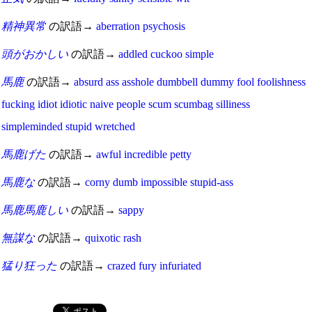
精神異常
の訳語→
aberration
psychosis
頭がおかしい
の訳語→
addled
cuckoo
simple
馬鹿
の訳語→
absurd
ass
asshole
dumbbell
dummy
fool
foolishness
fucking
idiot
idiotic
naive
people
scum
scumbag
silliness
simpleminded
stupid
wretched
馬鹿げた
の訳語→
awful
incredible
petty
馬鹿な
の訳語→
corny
dumb
impossible
stupid-ass
馬鹿馬鹿しい
の訳語→
sappy
無謀な
の訳語→
quixotic
rash
猛り狂った
の訳語→
crazed
fury
infuriated