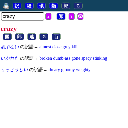
訳
経
環
類
郎
Ｇ
x
類
?
🎲
crazy
国
郎
連
Ｇ
百
あぶない
の訳語→
almost
close
grey
kill
いかれた
の訳語→
broken
dumb-ass
gone
spacy
stinking
うっとうしい
の訳語→
dreary
gloomy
weighty