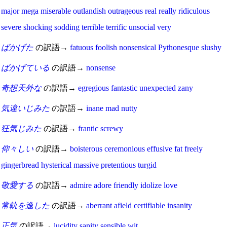
major
mega
miserable
outlandish
outrageous
real
really
ridiculous
severe
shocking
sodding
terrible
terrific
unsocial
very
ばかげた
の訳語→
fatuous
foolish
nonsensical
Pythonesque
slushy
ばかげている
の訳語→
nonsense
奇想天外な
の訳語→
egregious
fantastic
unexpected
zany
気違いじみた
の訳語→
inane
mad
nutty
狂気じみた
の訳語→
frantic
screwy
仰々しい
の訳語→
boisterous
ceremonious
effusive
fat
freely
gingerbread
hysterical
massive
pretentious
turgid
敬愛する
の訳語→
admire
adore
friendly
idolize
love
常軌を逸した
の訳語→
aberrant
afield
certifiable
insanity
正気
の訳語→
lucidity
sanity
sensible
wit