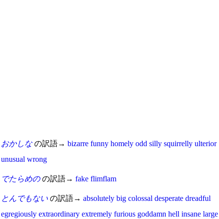
おかしな
の訳語→
bizarre
funny
homely
odd
silly
squirrelly
ulterior
unusual
wrong
でたらめの
の訳語→
fake
flimflam
とんでもない
の訳語→
absolutely
big
colossal
desperate
dreadful
egregiously
extraordinary
extremely
furious
goddamn
hell
insane
large