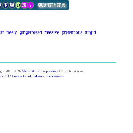
連
玉
聖
Q
🎲
?
翻訳類語辞典
fat
freely
gingerbread
massive
pretentious
turgid
ight 2013-2026
Marlin Arms Corporation
All rights reserved.
6-2017 Francis Bond, Takayuki Kuribayashi
.