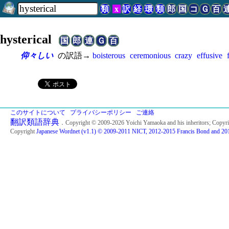
類
x
訳
経
環
類
郎
国
コ
Ｇ
百
hysterical
国
郎
連
Ｇ
百
仰々しい
の訳語→
boisterous
ceremonious
crazy
effusive
このサイトについて
プライバシーポリシー
ご連絡
翻訳類語辞典
．Copyright © 2009-2026 Yoichi Yamaoka and his inheritors; Copyr
Copyright
Japanese Wordnet (v1.1) © 2009-2011 NICT, 2012-2015 Francis Bond and 201