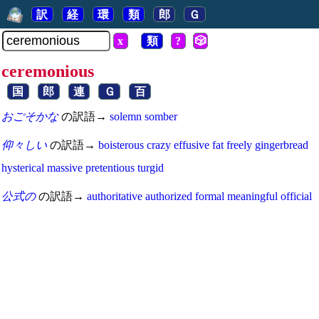
訳
経
環
類
郎
Ｇ
x
類
?
🎲
ceremonious
国
郎
連
Ｇ
百
おごそかな
の訳語→
solemn
somber
仰々しい
の訳語→
boisterous
crazy
effusive
fat
freely
gingerbread
hysterical
massive
pretentious
turgid
公式の
の訳語→
authoritative
authorized
formal
meaningful
official