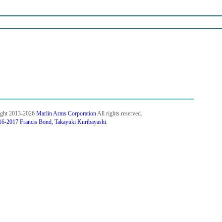
ight 2013-2026
Marlin Arms Corporation
All rights reserved.
6-2017 Francis Bond, Takayuki Kuribayashi
.