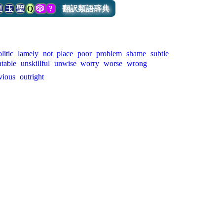
連
玉
聖
Q
🎲
?
翻訳類語辞典
litic
lamely
not
place
poor
problem
shame
subtle
atable
unskillful
unwise
worry
worse
wrong
vious
outright