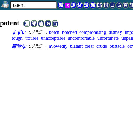
類
x
訳
経
環
類
郎
国
コ
Ｇ
百
patent
国
郎
連
Ｇ
百
まずい
の訳語→
botch
botched
compromising
dismay
impo
tough
trouble
unacceptable
uncomfortable
unfortunate
unpal
露骨な
の訳語→
avowedly
blatant
clear
crude
obstacle
ob