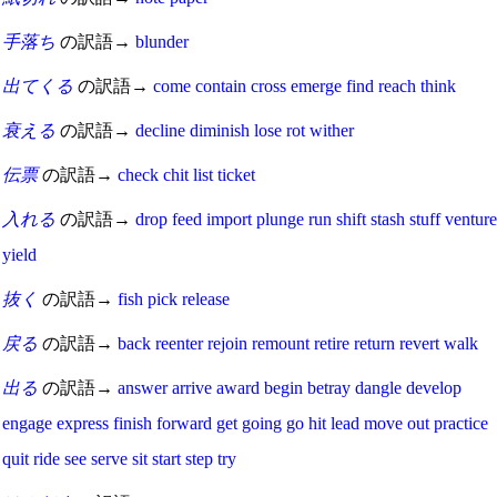
手落ち
の訳語→
blunder
出てくる
の訳語→
come
contain
cross
emerge
find
reach
think
衰える
の訳語→
decline
diminish
lose
rot
wither
伝票
の訳語→
check
chit
list
ticket
入れる
の訳語→
drop
feed
import
plunge
run
shift
stash
stuff
venture
yield
抜く
の訳語→
fish
pick
release
戻る
の訳語→
back
reenter
rejoin
remount
retire
return
revert
walk
出る
の訳語→
answer
arrive
award
begin
betray
dangle
develop
engage
express
finish
forward
get going
go
hit
lead
move
out
practice
quit
ride
see
serve
sit
start
step
try