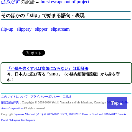
はみだす
の訳語→
burst
escape
out of
project
そのほかの「slip」で始まる語句・表現
slip-up
slippery
slipper
slipstream
『小腸を強くすれば病気にならない』 江田証著
今、日本人に忍び寄る「SIBO」（小腸内細菌増殖症）から身を守
れ！
このサイトについて
プライバシーポリシー
ご連絡
Top▲
翻訳類語辞典
．Copyright © 2009-2026 Yoichi Yamaoka and his inheritors; Copyright 2013-2026
Marlin
Arms Corporation
All rights reserved.
Copyright
Japanese Wordnet (v1.1) © 2009-2011 NICT, 2012-2015 Francis Bond and 2016-2017 Francis
Bond, Takayuki Kuribayashi
.