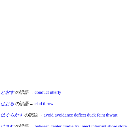
とおす
の訳語→
conduct
utterly
はおる
の訳語→
clad
throw
はぐらかす
の訳語→
avoid
avoidance
deflect
duck
feint
thwart
はさむ
の訳語→
between
center
cradle
fix
inject
interrupt
show
store