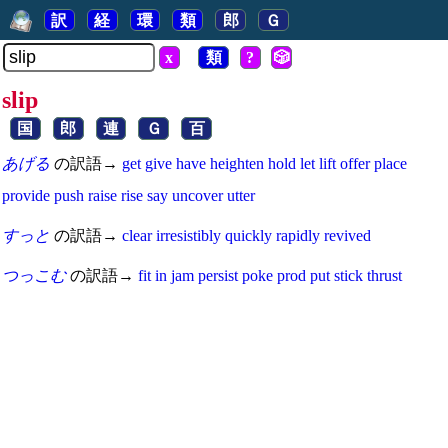
訳
経
環
類
郎
Ｇ
x
類
?
🎲
slip
国
郎
連
Ｇ
百
あげる
の訳語→
get
give
have
heighten
hold
let
lift
offer
place
provide
push
raise
rise
say
uncover
utter
すっと
の訳語→
clear
irresistibly
quickly
rapidly
revived
つっこむ
の訳語→
fit
in
jam
persist
poke
prod
put
stick
thrust