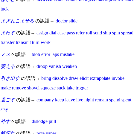
tuck
まぎれこませる
の訳語→
doctor
slide
まわす
の訳語→
assign
dial
ease
pass
refer
roll
send
ship
spin
spread
transfer
transmit
turn
work
ミス
の訳語→
blob
error
laps
mistake
萎える
の訳語→
droop
vanish
weaken
引き出す
の訳語→
bring
dissolve
draw
elicit
extrapolate
invoke
make
remove
shovel
squeeze
suck
take
trigger
過ごす
の訳語→
company
keep
leave
live
night
remain
spend
spent
stay
外す
の訳語→
dislodge
pull
紙切れ
の訳語→
note
paper