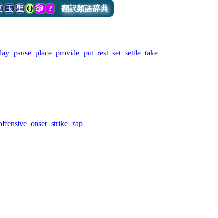
連
玉
聖
Q
🎲
?
翻訳類語辞典
lay
pause
place
provide
put
rest
set
settle
take
offensive
onset
strike
zap