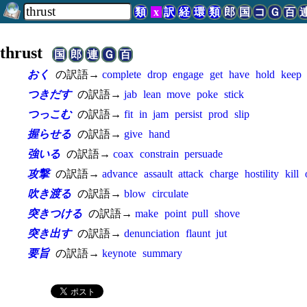
類
x
訳
経
環
類
郎
国
コ
Ｇ
百
thrust
国
郎
連
Ｇ
百
おく
の訳語→
complete
drop
engage
get
have
hold
keep
つきだす
の訳語→
jab
lean
move
poke
stick
つっこむ
の訳語→
fit
in
jam
persist
prod
slip
握らせる
の訳語→
give
hand
強いる
の訳語→
coax
constrain
persuade
攻撃
の訳語→
advance
assault
attack
charge
hostility
kill
吹き渡る
の訳語→
blow
circulate
突きつける
の訳語→
make
point
pull
shove
突き出す
の訳語→
denunciation
flaunt
jut
要旨
の訳語→
keynote
summary