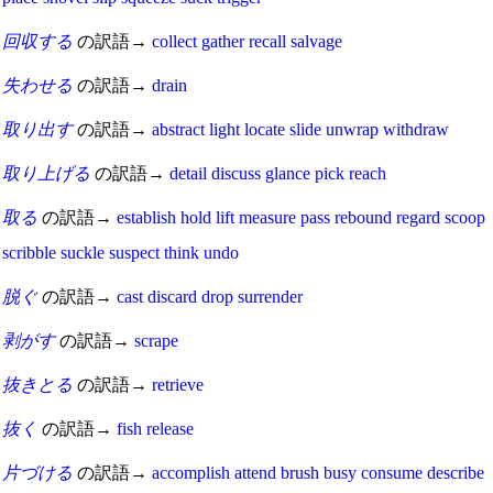
回収する
の訳語→
collect
gather
recall
salvage
失わせる
の訳語→
drain
取り出す
の訳語→
abstract
light
locate
slide
unwrap
withdraw
取り上げる
の訳語→
detail
discuss
glance
pick
reach
取る
の訳語→
establish
hold
lift
measure
pass
rebound
regard
scoop
scribble
suckle
suspect
think
undo
脱ぐ
の訳語→
cast
discard
drop
surrender
剥がす
の訳語→
scrape
抜きとる
の訳語→
retrieve
抜く
の訳語→
fish
release
片づける
の訳語→
accomplish
attend
brush
busy
consume
describe