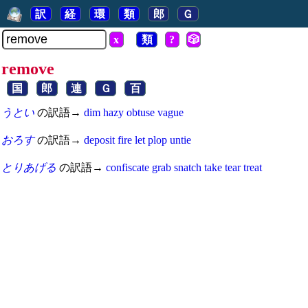
訳
経
環
類
郎
Ｇ
x
類
?
🎲
remove
国
郎
連
Ｇ
百
うとい
の訳語→
dim
hazy
obtuse
vague
おろす
の訳語→
deposit
fire
let
plop
untie
とりあげる
の訳語→
confiscate
grab
snatch
take
tear
treat