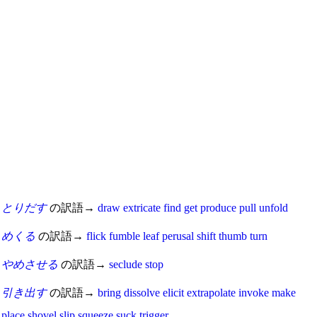
とりだす
の訳語→
draw
extricate
find
get
produce
pull
unfold
めくる
の訳語→
flick
fumble
leaf
perusal
shift
thumb
turn
やめさせる
の訳語→
seclude
stop
引き出す
の訳語→
bring
dissolve
elicit
extrapolate
invoke
make
place
shovel
slip
squeeze
suck
trigger