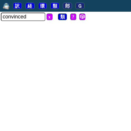
訳
経
環
類
郎
Ｇ
x
類
?
🎲