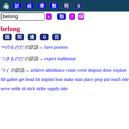
訳
経
環
類
郎
Ｇ
x
類
?
🎲
belong
国
郎
連
Ｇ
百
〜のものだ
の訳語→
have
possess
つきものだ
の訳語→
expect
traditional
つく
の訳語→
achieve
attendance
come
cover
dispose
draw
explore
fill
gather
get
head
hit
imprint
lean
make
man
place
prop
put
reach
ride
serve
settle
sit
stick
strike
supply
take