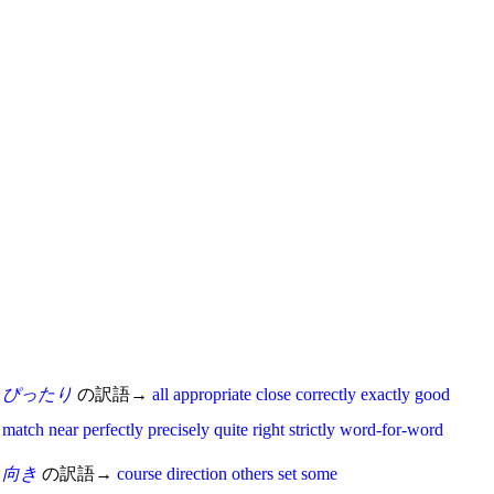
ぴったり
の訳語→
all
appropriate
close
correctly
exactly
good
match
near
perfectly
precisely
quite
right
strictly
word-for-word
向き
の訳語→
course
direction
others
set
some