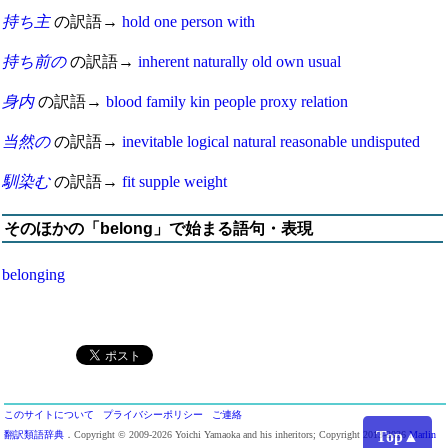
持ち主
の訳語→
hold
one
person
with
持ち前の
の訳語→
inherent
naturally
old
own
usual
身内
の訳語→
blood
family
kin
people
proxy
relation
当然の
の訳語→
inevitable
logical
natural
reasonable
undisputed
馴染む
の訳語→
fit
supple
weight
そのほかの「belong」で始まる語句・表現
belonging
このサイトについて
プライバシーポリシー
ご連絡
Top▲
翻訳類語辞典
．Copyright © 2009-2026 Yoichi Yamaoka and his inheritors; Copyright 2013-2026
Marlin