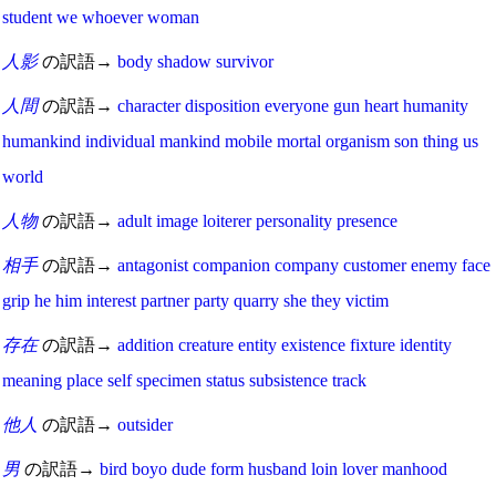
student
we
whoever
woman
人影
の訳語→
body
shadow
survivor
人間
の訳語→
character
disposition
everyone
gun
heart
humanity
humankind
individual
mankind
mobile
mortal
organism
son
thing
us
world
人物
の訳語→
adult
image
loiterer
personality
presence
相手
の訳語→
antagonist
companion
company
customer
enemy
face
grip
he
him
interest
partner
party
quarry
she
they
victim
存在
の訳語→
addition
creature
entity
existence
fixture
identity
meaning
place
self
specimen
status
subsistence
track
他人
の訳語→
outsider
男
の訳語→
bird
boyo
dude
form
husband
loin
lover
manhood