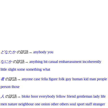
どなたか
の訳語→
anybody
you
なにか
の訳語→
anything
bit
casual
embarrassment
incoherently
little
slight
some
something
what
者
の訳語→
anyone
case
fella
figure
folk
guy
human
kid
man
people
person
those
人
の訳語→
bloke
boor
everybody
fellow
friend
gentleman
lady
life
men
nature
neighbour
one
onion
other
others
soul
sport
staff
stranger