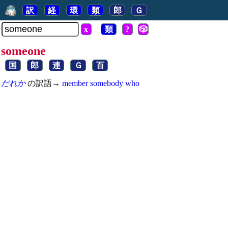
訳
経
環
類
郎
Ｇ
x
類
?
🎲
someone
国
郎
連
Ｇ
百
だれか
の訳語→
member
somebody
who