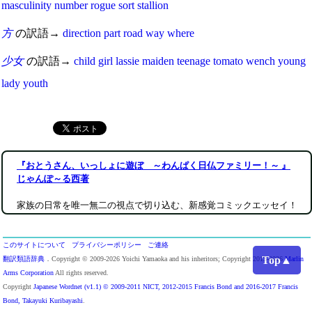
masculinity
number
rogue
sort
stallion
方
の訳語→
direction
part
road
way
where
少女
の訳語→
child
girl
lassie
maiden
teenage
tomato
wench
young
lady
youth
『おとうさん、いっしょに遊ぼ ～わんぱく日仏ファミリー！～ 』
じゃんぽ～る西著
家族の日常を唯一無二の視点で切り込む、新感覚コミックエッセイ！
このサイトについて
プライバシーポリシー
ご連絡
Top▲
翻訳類語辞典
．Copyright © 2009-2026 Yoichi Yamaoka and his inheritors; Copyright 2013-2026
Marlin
Arms Corporation
All rights reserved.
Copyright
Japanese Wordnet (v1.1) © 2009-2011 NICT, 2012-2015 Francis Bond and 2016-2017 Francis
Bond, Takayuki Kuribayashi
.