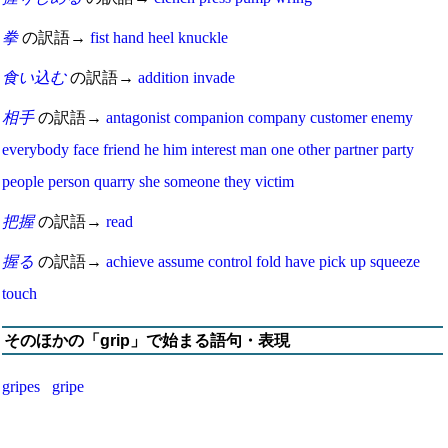
拳
の訳語→
fist
hand
heel
knuckle
食い込む
の訳語→
addition
invade
相手
の訳語→
antagonist
companion
company
customer
enemy
everybody
face
friend
he
him
interest
man
one
other
partner
party
people
person
quarry
she
someone
they
victim
把握
の訳語→
read
握る
の訳語→
achieve
assume
control
fold
have
pick up
squeeze
touch
そのほかの「grip」で始まる語句・表現
gripes
gripe