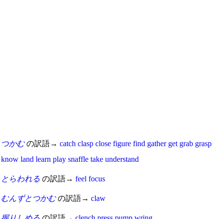
つかむ
の訳語→
catch
clasp
close
figure
find
gather
get
grab
grasp
know
land
learn
play
snaffle
take
understand
とらわれる
の訳語→
feel
focus
むんずとつかむ
の訳語→
claw
握りしめる
の訳語→
clench
press
pump
wring