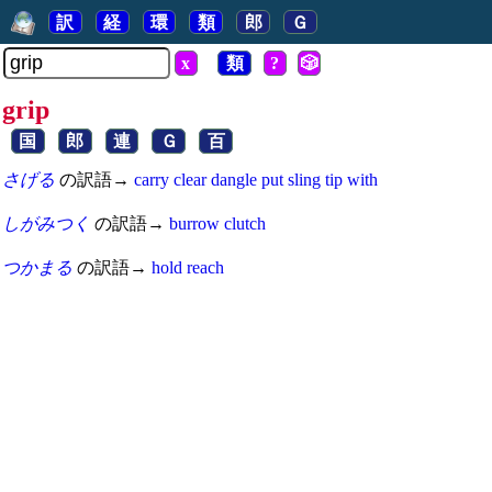
訳
経
環
類
郎
Ｇ
x
類
?
🎲
grip
国
郎
連
Ｇ
百
さげる
の訳語→
carry
clear
dangle
put
sling
tip
with
しがみつく
の訳語→
burrow
clutch
つかまる
の訳語→
hold
reach