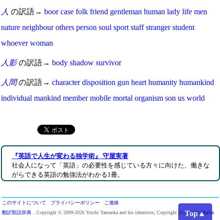
人
の訳語→
boor
case
folk
friend
gentleman
human
lady
life
men
nature
neighbour
others
person
soul
sport
staff
stranger
student
whoever
woman
人影
の訳語→
body
shadow
survivor
人間
の訳語→
character
disposition
gun
heart
humanity
humankind
individual
mankind
member
mobile
mortal
organism
son
us
world
『英語で人生が変わる独学術』 守屋実著
社会人になって「英語」の必要性を感じている方々に向けた、働きな
がらできる英語の勉強法がわかる1冊。
このサイトについて
プライバシーポリシー
ご連絡
Top▲
翻訳類語辞典
．Copyright © 2009-2026 Yoichi Yamaoka and his inheritors; Copyright 2013-2026
Marlin