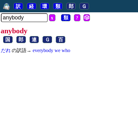
訳
経
環
類
郎
Ｇ
x
類
?
🎲
anybody
国
郎
連
Ｇ
百
だれ
の訳語→
everybody
we
who