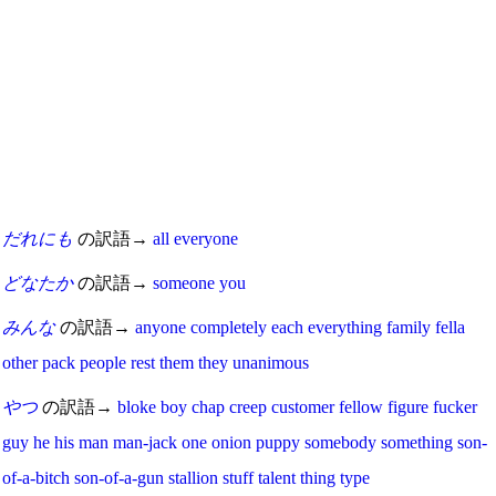
だれにも
の訳語→
all
everyone
どなたか
の訳語→
someone
you
みんな
の訳語→
anyone
completely
each
everything
family
fella
other
pack
people
rest
them
they
unanimous
やつ
の訳語→
bloke
boy
chap
creep
customer
fellow
figure
fucker
guy
he
his
man
man-jack
one
onion
puppy
somebody
something
son-
of-a-bitch
son-of-a-gun
stallion
stuff
talent
thing
type