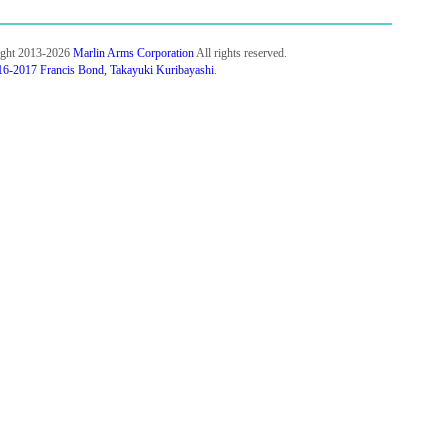
ight 2013-2026
Marlin Arms Corporation
All rights reserved.
6-2017 Francis Bond, Takayuki Kuribayashi
.