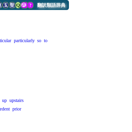
連
玉
聖
Q
🎲
?
翻訳類語辞典
ticular
particularly
so
to
up
upstairs
edent
prior