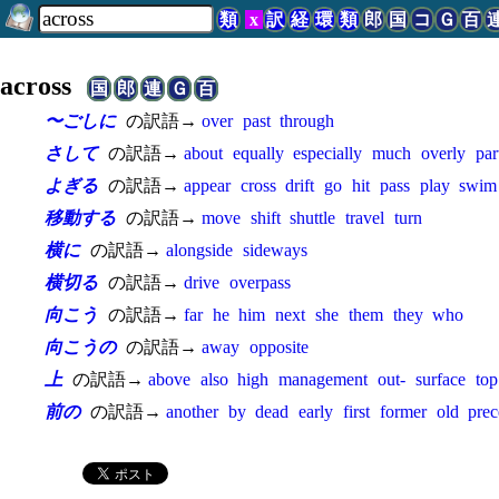
類
x
訳
経
環
類
郎
国
コ
Ｇ
百
across
国
郎
連
Ｇ
百
〜ごしに
の訳語→
over
past
through
さして
の訳語→
about
equally
especially
much
overly
par
よぎる
の訳語→
appear
cross
drift
go
hit
pass
play
swim
移動する
の訳語→
move
shift
shuttle
travel
turn
横に
の訳語→
alongside
sideways
横切る
の訳語→
drive
overpass
向こう
の訳語→
far
he
him
next
she
them
they
who
向こうの
の訳語→
away
opposite
上
の訳語→
above
also
high
management
out-
surface
top
前の
の訳語→
another
by
dead
early
first
former
old
prec