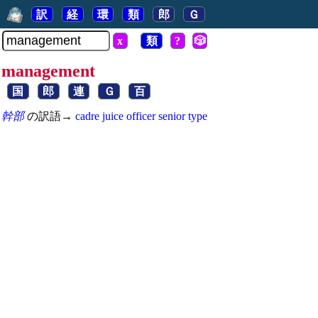
訳
経
環
類
郎
Ｇ
x
類
?
🎲
management
国
郎
連
Ｇ
百
幹部
の訳語→
cadre
juice
officer
senior
type