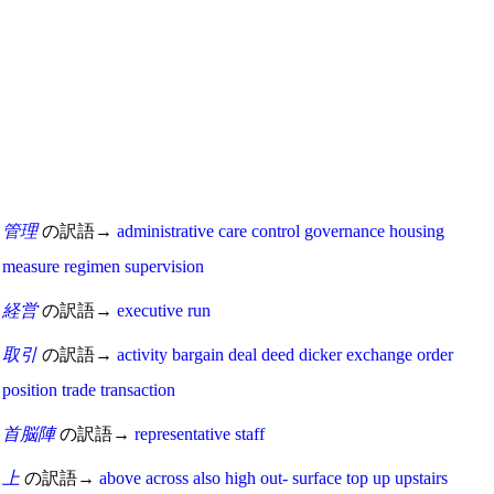
管理
の訳語→
administrative
care
control
governance
housing
measure
regimen
supervision
経営
の訳語→
executive
run
取引
の訳語→
activity
bargain
deal
deed
dicker
exchange
order
position
trade
transaction
首脳陣
の訳語→
representative
staff
上
の訳語→
above
across
also
high
out-
surface
top
up
upstairs