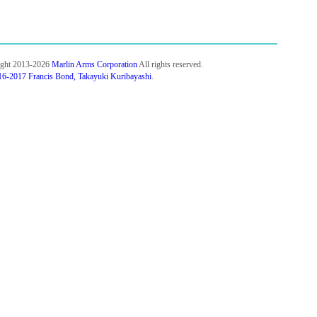
ight 2013-2026
Marlin Arms Corporation
All rights reserved.
6-2017 Francis Bond, Takayuki Kuribayashi
.