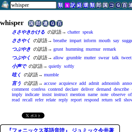
類
x
訳
経
環
類
郎
国
コ
Ｇ
百
whisper
国
郎
連
Ｇ
百
ささやきかける
の訳語→
chatter
speak
ささやく
の訳語→
breathe
impart
inform
mouth
say
sugge
つぶやき
の訳語→
grunt
humming
murmur
remark
つぶやく
の訳語→
allow
grumble
mutter
swear
talk
tweet
小声で
の訳語→
quietly
softly
呟く
の訳語→
mumble
言う
の訳語→
accuse
acquiesce
add
admit
admonish
anno
comment
confess
contend
declare
deliver
demand
describe
imply
indicate
insist
instruct
mention
name
note
observe
of
read
recall
refer
relate
reply
report
respond
return
sell
sho
『フォニックス英語音読』 ジュミック今井著