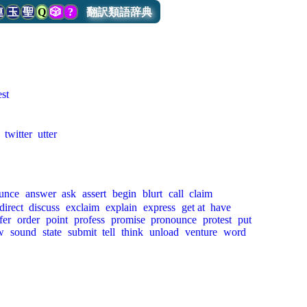
連
玉
聖
Q
🎲
?
翻訳類語辞典
st
twitter
utter
unce
answer
ask
assert
begin
blurt
call
claim
direct
discuss
exclaim
explain
express
get at
have
fer
order
point
profess
promise
pronounce
protest
put
w
sound
state
submit
tell
think
unload
venture
word