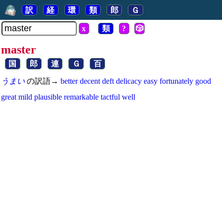
訳
経
環
類
郎
Ｇ
x
類
?
🎲
master
国
郎
連
Ｇ
百
うまい
の訳語→
better
decent
deft
delicacy
easy
fortunately
good
great
mild
plausible
remarkable
tactful
well