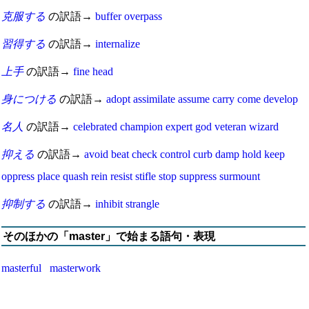
克服する
の訳語→
buffer
overpass
習得する
の訳語→
internalize
上手
の訳語→
fine
head
身につける
の訳語→
adopt
assimilate
assume
carry
come
develop
名人
の訳語→
celebrated
champion
expert
god
veteran
wizard
抑える
の訳語→
avoid
beat
check
control
curb
damp
hold
keep
oppress
place
quash
rein
resist
stifle
stop
suppress
surmount
抑制する
の訳語→
inhibit
strangle
そのほかの「master」で始まる語句・表現
masterful
masterwork