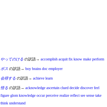
やってのける
の訳語→
accomplish
acquit
fix
know
make
perform
ボス
の訳語→
boy
brains
doc
employer
会得する
の訳語→
achieve
learn
悟る
の訳語→
acknowledge
ascertain
clued
decide
discover
feel
figure
glom
knowledge
occur
perceive
realize
reflect
see
sense
take
think
understand