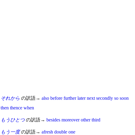
それから
の訳語→
also
before
further
later
next
secondly
so
soon
then
thence
when
もうひとつ
の訳語→
besides
moreover
other
third
もう一度
の訳語→
afresh
double
one