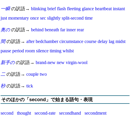
一瞬
の訳語→
blinking
brief
flash
fleeting
glance
heartbeat
instant
just
momentary
once
sec
slightly
split-second
time
奥の
の訳語→
behind
beneath
far
inner
rear
間
の訳語→
after
bedchamber
circumstance
course
delay
lag
midst
pause
period
room
silence
timing
whilst
新手の
の訳語→
brand-new
new
virgin-wool
二
の訳語→
couple
two
秒
の訳語→
tick
そのほかの「second」で始まる語句・表現
second thought
second-rate
secondhand
secondment