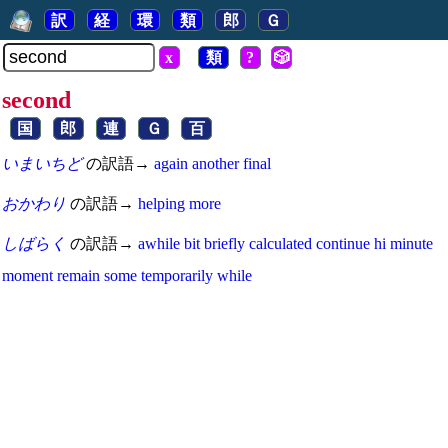
訳
経
環
類
郎
Ｇ
x
類
?
🎲
second
国
郎
連
Ｇ
百
いまいちど
の訳語→
again
another
final
おかわり
の訳語→
helping
more
しばらく
の訳語→
awhile
bit
briefly
calculated
continue
hi
minute
moment
remain
some
temporarily
while