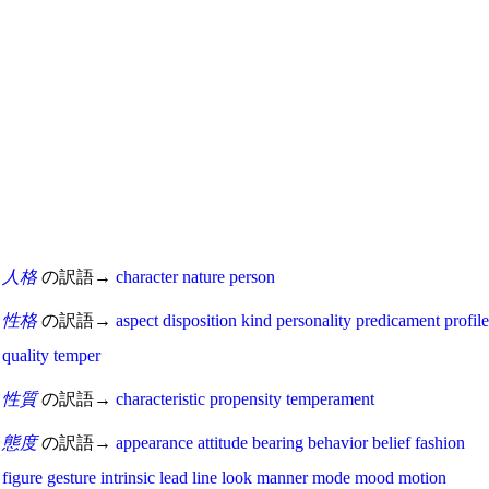
人格
の訳語→
character
nature
person
性格
の訳語→
aspect
disposition
kind
personality
predicament
profile
quality
temper
性質
の訳語→
characteristic
propensity
temperament
態度
の訳語→
appearance
attitude
bearing
behavior
belief
fashion
figure
gesture
intrinsic
lead
line
look
manner
mode
mood
motion