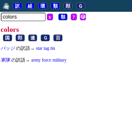
訳
経
環
類
郎
Ｇ
x
類
?
🎲
colors
国
郎
連
Ｇ
百
バッジ
の訳語→
star
tag
tin
軍隊
の訳語→
army
force
military