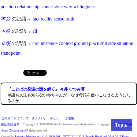
position
relationship
stance
style
way
willingness
本音
の訳語→
fact
reality
sense
truth
本性
の訳語→
all
立場
の訳語→
circumstance
context
ground
place
shit
side
situation
standpoint
『ことばの発達の謎を解く』 今井 むつみ著
単語も文法も知らない赤ちゃんが、なぜ母語を使いこなせるようにな
るのか。
このサイトについて
プライバシーポリシー
ご連絡
Top▲
翻訳類語辞典
．Copyright © 2009-2026 Yoichi Yamaoka and his inheritors; Copyright 2013-2026
Marlin
Arms Corporation
All rights reserved.
Copyright
Japanese Wordnet (v1.1) © 2009-2011 NICT, 2012-2015 Francis Bond and 2016-2017 Francis