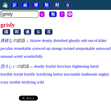
訳
経
環
類
郎
Ｇ
x
類
?
🎲
grisly
国
郎
連
Ｇ
百
異様な
の訳語→
bizarre
deeply
disturbed
ghostly
odd
out-of-kilter
peculiar
remarkable
screwed-up
strange
twisted
unspeakable
untoward
unusual
weird
wonderfully
恐ろしい
の訳語→
deadly
fearful
ferocious
frightening
harsh
horrible
horrid
horrific
horrifying
horror
inscrutable
loathsome
mighty
scary
terrible
terrifying
wild