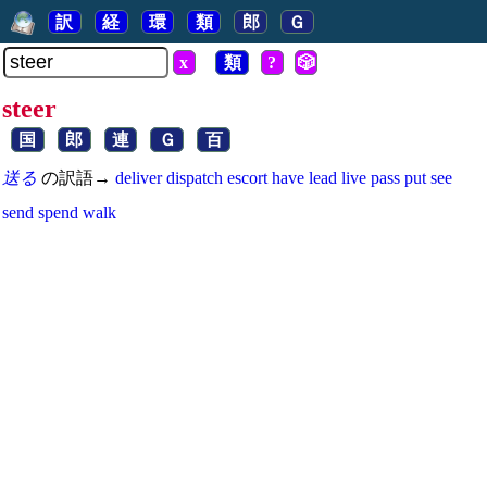
訳
経
環
類
郎
Ｇ
x
類
?
🎲
steer
国
郎
連
Ｇ
百
送る
の訳語→
deliver
dispatch
escort
have
lead
live
pass
put
see
send
spend
walk