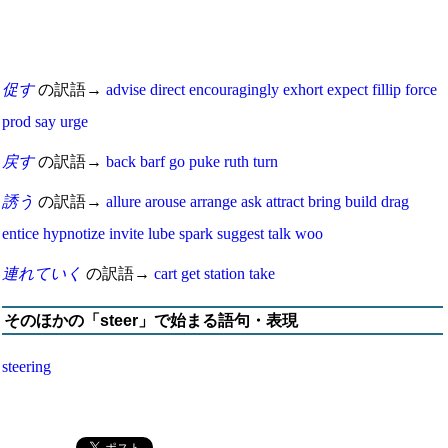
促す
の訳語→
advise
direct
encouragingly
exhort
expect
fillip
force
prod
say
urge
戻す
の訳語→
back
barf
go
puke
ruth
turn
誘う
の訳語→
allure
arouse
arrange
ask
attract
bring
build
drag
entice
hypnotize
invite
lube
spark
suggest
talk
woo
連れていく
の訳語→
cart
get
station
take
そのほかの「steer」で始まる語句・表現
steering