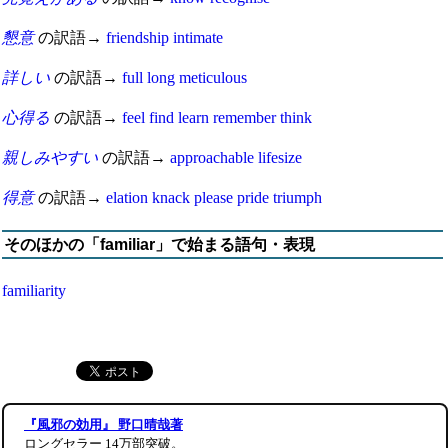
懇意
の訳語→
friendship
intimate
詳しい
の訳語→
full
long
meticulous
心得る
の訳語→
feel
find
learn
remember
think
親しみやすい
の訳語→
approachable
lifesize
得意
の訳語→
elation
knack
please
pride
triumph
そのほかの「familiar」で始まる語句・表現
familiarity
『風邪の効用』 野口晴哉著
ロングセラー 14万部突破。