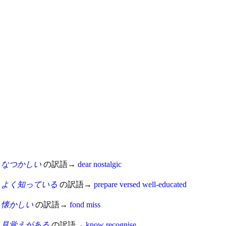
なつかしい
の訳語→
dear
nostalgic
よく知っている
の訳語→
prepare
versed
well-educated
懐かしい
の訳語→
fond
miss
見覚えがある
の訳語→
know
recognise