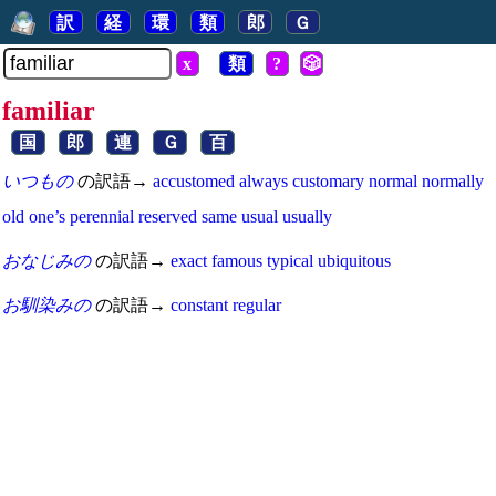
訳
経
環
類
郎
Ｇ
x
類
?
🎲
familiar
国
郎
連
Ｇ
百
いつもの
の訳語→
accustomed
always
customary
normal
normally
old
one’s
perennial
reserved
same
usual
usually
おなじみの
の訳語→
exact
famous
typical
ubiquitous
お馴染みの
の訳語→
constant
regular