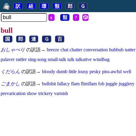
訳
経
環
類
郎
Ｇ
x
類
?
🎲
bull
国
郎
連
Ｇ
百
おしゃべり
の訳語→
breeze
chat
chatter
conversation
hubbub
natter
palaver
rattler
sing-song
small-talk
talk
talkative
windbag
くだらん
の訳語→
bloody
dumb
little
lousy
pesky
piss-awful
well
ごまかし
の訳語→
bullshit
fallacy
flam
flimflam
fob
juggle
jugglery
prevarication
show
trickery
varnish