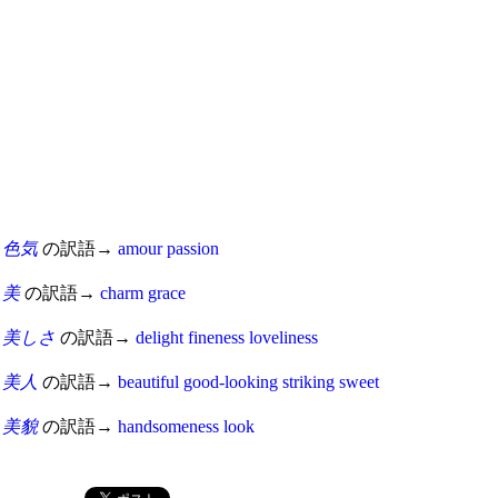
色気
の訳語→
amour
passion
美
の訳語→
charm
grace
美しさ
の訳語→
delight
fineness
loveliness
美人
の訳語→
beautiful
good-looking
striking
sweet
美貌
の訳語→
handsomeness
look