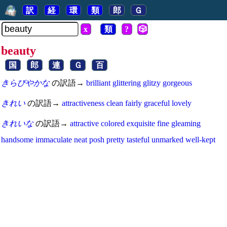
訳
経
環
類
郎
Ｇ
x
類
?
🎲
beauty
国
郎
連
Ｇ
百
きらびやかな
の訳語→
brilliant
glittering
glitzy
gorgeous
きれい
の訳語→
attractiveness
clean
fairly
graceful
lovely
きれいな
の訳語→
attractive
colored
exquisite
fine
gleaming
handsome
immaculate
neat
posh
pretty
tasteful
unmarked
well-kept