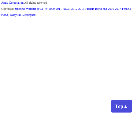
Arms Corporation
All rights reserved.
Copyright
Japanese Wordnet (v1.1) © 2009-2011 NICT, 2012-2015 Francis Bond and 2016-2017 Francis
Bond, Takayuki Kuribayashi
.
Top▲