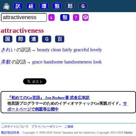
訳
経
環
類
郎
Ｇ
x
類
?
🎲
attractiveness
国
郎
連
Ｇ
百
きれい
の訳語→
beauty
clean
fairly
graceful
lovely
美貌
の訳語→
grace
handsome
handsomeness
look
『初めてのGo言語』 Jon Bodner著 武舎広幸訳
他言語プログラマーのためのイディオマティックGo実践ガイド
。
サ
ポートページで例題等公開中
このサイトについて
プライバシーポリシー
ご連絡
翻訳類語辞典
．Copyright © 2009-2026 Yoichi Yamaoka and his inheritors; Copyright 2013-2026
Marlin