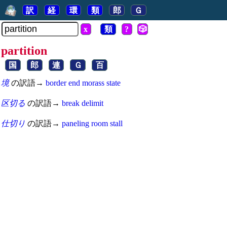
訳
経
環
類
郎
Ｇ
x
類
?
🎲
partition
国
郎
連
Ｇ
百
境
の訳語→
border
end
morass
state
区切る
の訳語→
break
delimit
仕切り
の訳語→
paneling
room
stall