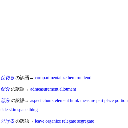
仕切る
の訳語→
compartmentalize
hem
run
tend
配分
の訳語→
admeasurement
allotment
部分
の訳語→
aspect
chunk
element
hunk
measure
part
place
portion
side
skin
space
thing
分ける
の訳語→
leave
organize
relegate
segregate