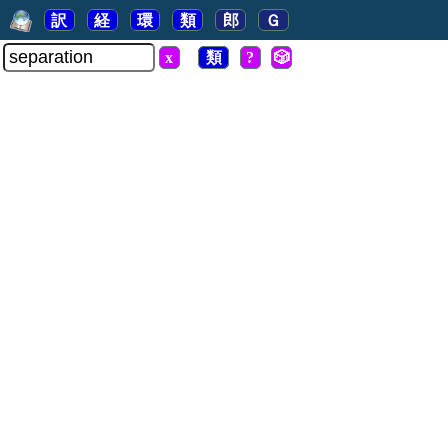
訳
経
環
類
郎
Ｇ
x
類
?
🎲