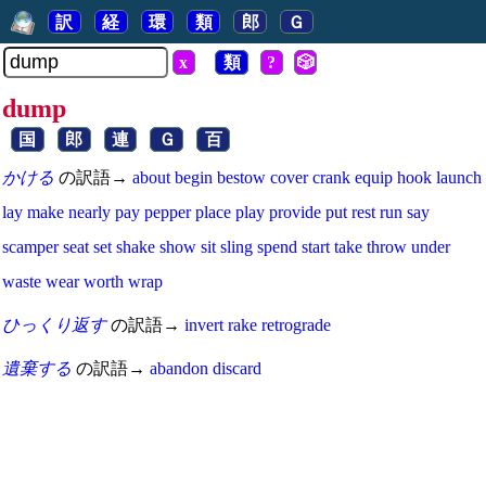
訳
経
環
類
郎
Ｇ
x
類
?
🎲
dump
国
郎
連
Ｇ
百
かける
の訳語→
about
begin
bestow
cover
crank
equip
hook
launch
lay
make
nearly
pay
pepper
place
play
provide
put
rest
run
say
scamper
seat
set
shake
show
sit
sling
spend
start
take
throw
under
waste
wear
worth
wrap
ひっくり返す
の訳語→
invert
rake
retrograde
遺棄する
の訳語→
abandon
discard