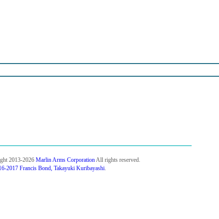
ight 2013-2026
Marlin Arms Corporation
All rights reserved.
6-2017 Francis Bond, Takayuki Kuribayashi
.