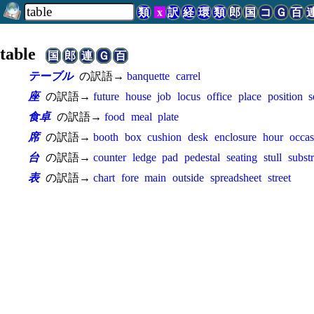
類
x
訳
経
環
類
郎
国
コ
Ｇ
百
table
国
郎
連
Ｇ
百
テーブル
の訳語→
banquette
carrel
座
の訳語→
future
house
job
locus
office
place
position
s
食卓
の訳語→
food
meal
plate
席
の訳語→
booth
box
cushion
desk
enclosure
hour
occas
台
の訳語→
counter
ledge
pad
pedestal
seating
stull
subst
表
の訳語→
chart
fore
main
outside
spreadsheet
street