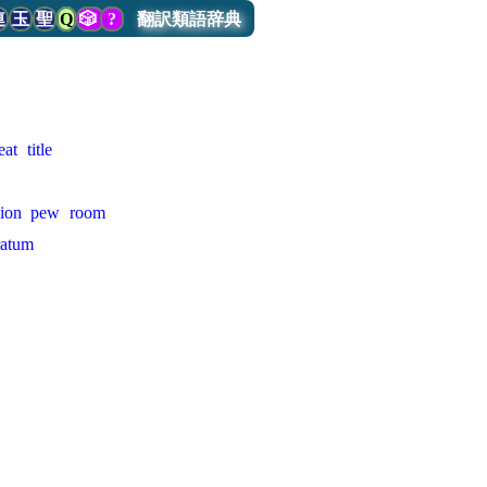
連
玉
聖
Q
🎲
?
翻訳類語辞典
eat
title
ion
pew
room
ratum