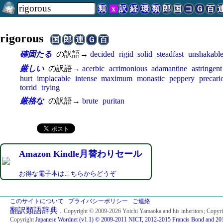
類
x
訳
経
環
類
郎
国
コ
Ｇ
百
rigorous
国
郎
連
Ｇ
百
確固たる
の訳語→
decided
rigid
solid
steadfast
unshakabl
厳しい
の訳語→
acerbic
acrimonious
adamantine
astringent
hurt
implacable
intense
maximum
monastic
peppery
precari
torrid
trying
厳格な
の訳語→
brute
puritan
Amazon Kindle月替わりセール
お得な電子本はこちらからどうぞ
このサイトについて
プライバシーポリシー
ご連絡
翻訳類語辞典
．Copyright © 2009-2026 Yoichi Yamaoka and his inheritors; Copyr
Copyright
Japanese Wordnet (v1.1) © 2009-2011 NICT, 2012-2015 Francis Bond and 201