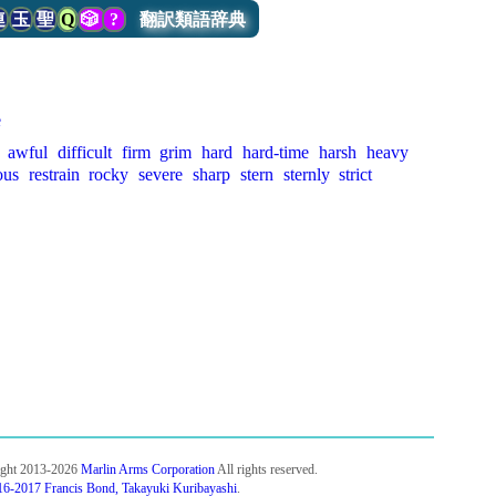
連
玉
聖
Q
🎲
?
翻訳類語辞典
e
awful
difficult
firm
grim
hard
hard-time
harsh
heavy
ous
restrain
rocky
severe
sharp
stern
sternly
strict
ight 2013-2026
Marlin Arms Corporation
All rights reserved.
6-2017 Francis Bond, Takayuki Kuribayashi
.