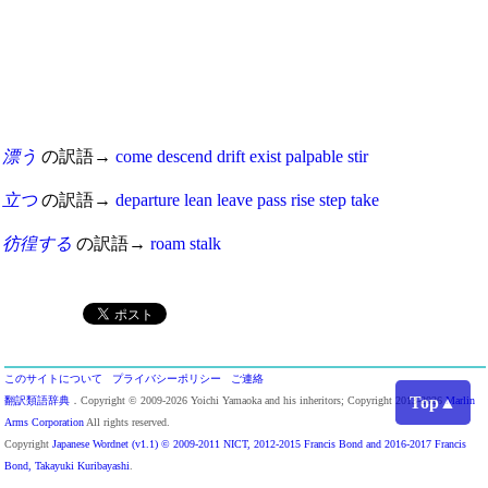
漂う
の訳語→
come
descend
drift
exist
palpable
stir
立つ
の訳語→
departure
lean
leave
pass
rise
step
take
彷徨する
の訳語→
roam
stalk
このサイトについて
プライバシーポリシー
ご連絡
Top▲
翻訳類語辞典
．Copyright © 2009-2026 Yoichi Yamaoka and his inheritors; Copyright 2013-2026
Marlin
Arms Corporation
All rights reserved.
Copyright
Japanese Wordnet (v1.1) © 2009-2011 NICT, 2012-2015 Francis Bond and 2016-2017 Francis
Bond, Takayuki Kuribayashi
.