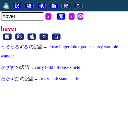
訳
経
環
類
郎
Ｇ
x
類
?
🎲
hover
国
郎
連
Ｇ
百
うろうろする
の訳語→
cruse
linger
loiter
panic
scurry
stumble
wander
かざす
の訳語→
carry
hold
lift
raise
shield
たたずむ
の訳語→
freeze
halt
stand
static