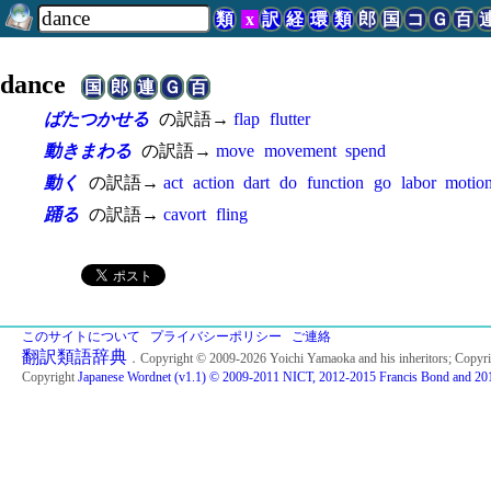
類
x
訳
経
環
類
郎
国
コ
Ｇ
百
dance
国
郎
連
Ｇ
百
ばたつかせる
の訳語→
flap
flutter
動きまわる
の訳語→
move
movement
spend
動く
の訳語→
act
action
dart
do
function
go
labor
motio
踊る
の訳語→
cavort
fling
このサイトについて
プライバシーポリシー
ご連絡
翻訳類語辞典
．Copyright © 2009-2026 Yoichi Yamaoka and his inheritors; Copyr
Copyright
Japanese Wordnet (v1.1) © 2009-2011 NICT, 2012-2015 Francis Bond and 201