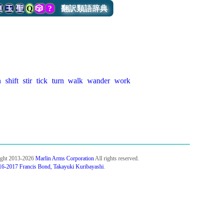
連
玉
聖
Q
🎲
?
翻訳類語辞典
n
shift
stir
tick
turn
walk
wander
work
ight 2013-2026
Marlin Arms Corporation
All rights reserved.
6-2017 Francis Bond, Takayuki Kuribayashi
.