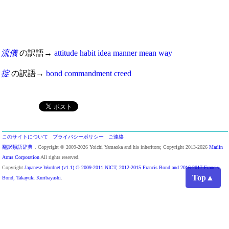
流儀
の訳語→
attitude
habit
idea
manner
mean
way
掟
の訳語→
bond
commandment
creed
このサイトについて
プライバシーポリシー
ご連絡
翻訳類語辞典
．Copyright © 2009-2026 Yoichi Yamaoka and his inheritors; Copyright 2013-2026
Marlin
Arms Corporation
All rights reserved.
Copyright
Japanese Wordnet (v1.1) © 2009-2011 NICT, 2012-2015 Francis Bond and 2016-2017 Francis
Top▲
Bond, Takayuki Kuribayashi
.