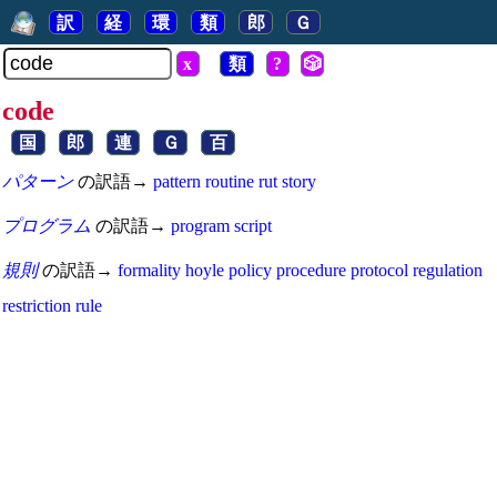
訳
経
環
類
郎
Ｇ
x
類
?
🎲
code
国
郎
連
Ｇ
百
パターン
の訳語→
pattern
routine
rut
story
プログラム
の訳語→
program
script
規則
の訳語→
formality
hoyle
policy
procedure
protocol
regulation
restriction
rule