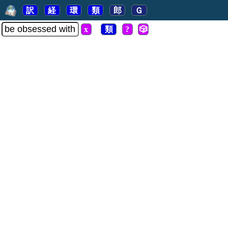
訳
経
環
類
郎
Ｇ
x
類
?
🎲