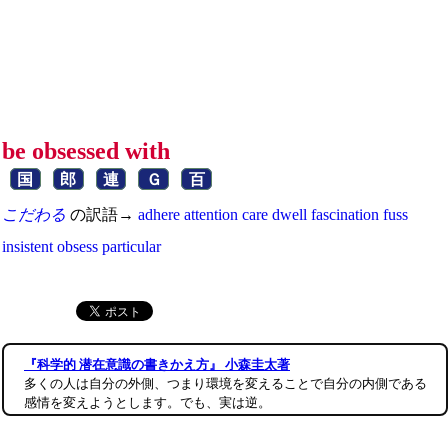
be obsessed with
国
郎
連
Ｇ
百
こだわる
の訳語→
adhere
attention
care
dwell
fascination
fuss
insistent
obsess
particular
『科学的 潜在意識の書きかえ方』 小森圭太著
多くの人は自分の外側、つまり環境を変えることで自分の内側である
感情を変えようとします。でも、実は逆。