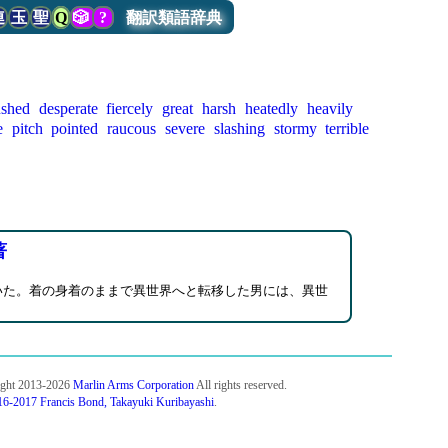
連
玉
聖
Q
🎲
?
翻訳類語辞典
ushed
desperate
fiercely
great
harsh
heatedly
heavily
e
pitch
pointed
raucous
severe
slashing
stormy
terrible
著
いた。着の身着のままで異世界へと転移した男には、異世
ight 2013-2026
Marlin Arms Corporation
All rights reserved.
6-2017 Francis Bond, Takayuki Kuribayashi
.