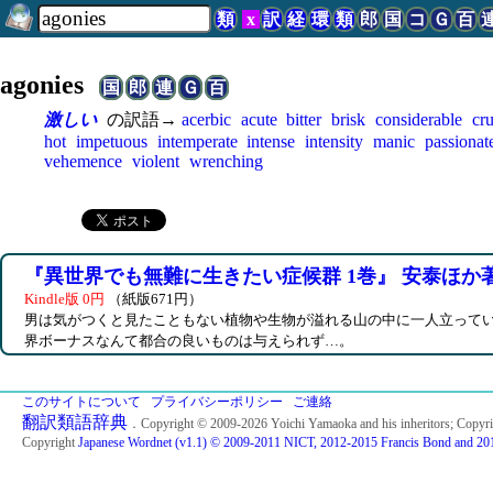
類
x
訳
経
環
類
郎
国
コ
Ｇ
百
agonies
国
郎
連
Ｇ
百
激しい
の訳語→
acerbic
acute
bitter
brisk
considerable
cr
hot
impetuous
intemperate
intense
intensity
manic
passionat
vehemence
violent
wrenching
『異世界でも無難に生きたい症候群 1巻』 安泰ほか
Kindle版 0円
（紙版671円）
男は気がつくと見たこともない植物や生物が溢れる山の中に一人立って
界ボーナスなんて都合の良いものは与えられず…。
このサイトについて
プライバシーポリシー
ご連絡
翻訳類語辞典
．Copyright © 2009-2026 Yoichi Yamaoka and his inheritors; Copyr
Copyright
Japanese Wordnet (v1.1) © 2009-2011 NICT, 2012-2015 Francis Bond and 201