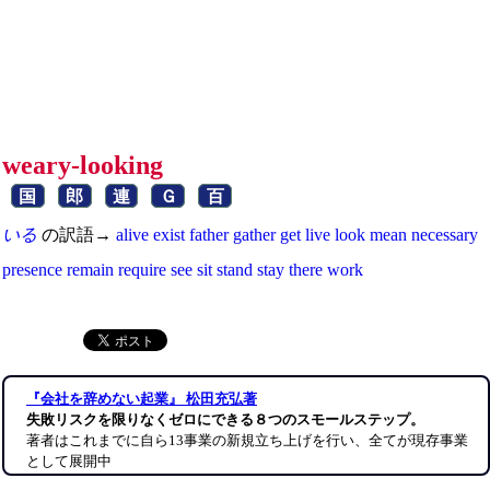
weary-looking
国
郎
連
Ｇ
百
いる
の訳語→
alive
exist
father
gather
get
live
look
mean
necessary
presence
remain
require
see
sit
stand
stay
there
work
『会社を辞めない起業』 松田充弘著
失敗リスクを限りなくゼロにできる８つのスモールステップ。
著者はこれまでに自ら13事業の新規立ち上げを行い、全てが現存事業
として展開中