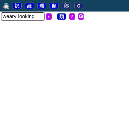
訳
経
環
類
郎
Ｇ
x
類
?
🎲