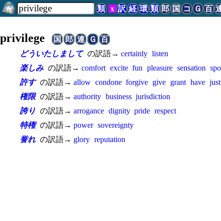
類
x
訳
経
環
類
郎
国
コ
Ｇ
百
privilege
国
郎
連
Ｇ
百
どういたしまして
の訳語→
certainly
listen
楽しみ
の訳語→
comfort
excite
fun
pleasure
sensation
spo
許す
の訳語→
allow
condone
forgive
give
grant
have
just
権限
の訳語→
authority
business
jurisdiction
誇り
の訳語→
arrogance
dignity
pride
respect
特権
の訳語→
power
sovereignty
誉れ
の訳語→
glory
reputation