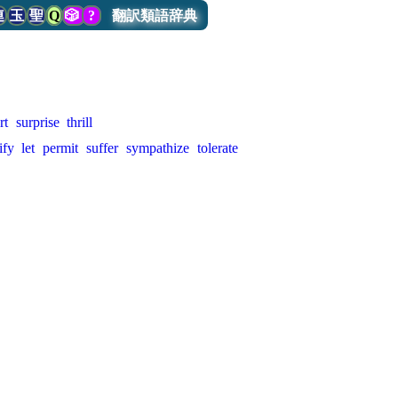
連
玉
聖
Q
🎲
?
翻訳類語辞典
rt
surprise
thrill
ify
let
permit
suffer
sympathize
tolerate