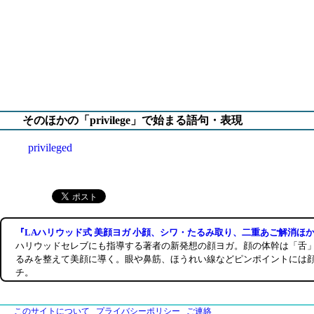
そのほかの「privilege」で始まる語句・表現
privileged
『LAハリウッド式 美顔ヨガ 小顔、シワ・たるみ取り、二重あご解消ほか
ハリウッドセレブにも指導する著者の新発想の顔ヨガ。顔の体幹は「舌
るみを整えて美顔に導く。眼や鼻筋、ほうれい線などピンポイントには
チ。
このサイトについて
プライバシーポリシー
ご連絡