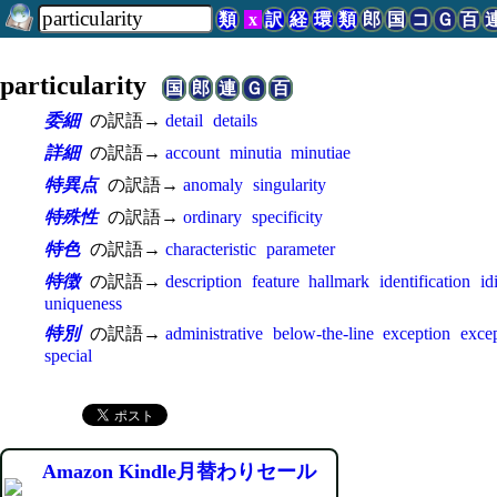
類
x
訳
経
環
類
郎
国
コ
Ｇ
百
particularity
国
郎
連
Ｇ
百
委細
の訳語→
detail
details
詳細
の訳語→
account
minutia
minutiae
特異点
の訳語→
anomaly
singularity
特殊性
の訳語→
ordinary
specificity
特色
の訳語→
characteristic
parameter
特徴
の訳語→
description
feature
hallmark
identification
id
uniqueness
特別
の訳語→
administrative
below-the-line
exception
excep
special
Amazon Kindle月替わりセール