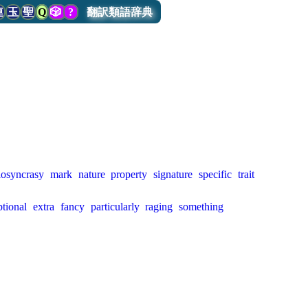
連
玉
聖
Q
🎲
?
翻訳類語辞典
iosyncrasy
mark
nature
property
signature
specific
trait
tional
extra
fancy
particularly
raging
something