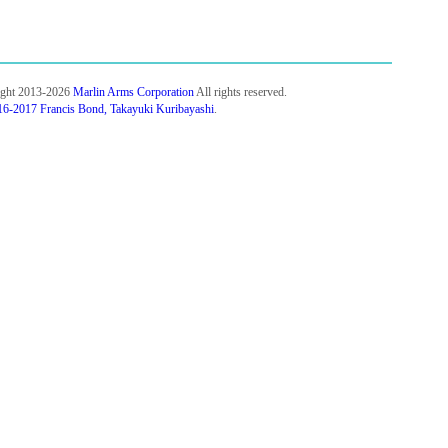
ight 2013-2026
Marlin Arms Corporation
All rights reserved.
6-2017 Francis Bond, Takayuki Kuribayashi
.