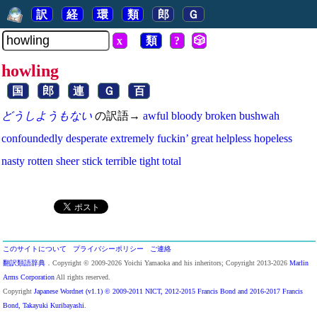
訳
経
環
類
郎
Ｇ
x
類
?
🎲
howling
国
郎
連
Ｇ
百
どうしようもない
の訳語→
awful
bloody
broken
bushwah
confoundedly
desperate
extremely
fuckin’
great
helpless
hopeless
nasty
rotten
sheer
stick
terrible
tight
total
このサイトについて
プライバシーポリシー
ご連絡
翻訳類語辞典
．Copyright © 2009-2026 Yoichi Yamaoka and his inheritors; Copyright 2013-2026
Marlin
Arms Corporation
All rights reserved.
Copyright
Japanese Wordnet (v1.1) © 2009-2011 NICT, 2012-2015 Francis Bond and 2016-2017 Francis
Bond, Takayuki Kuribayashi
.