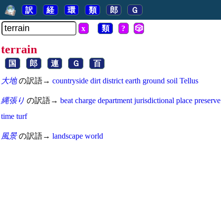
訳
経
環
類
郎
Ｇ
x
類
?
🎲
terrain
国
郎
連
Ｇ
百
大地
の訳語→
countryside
dirt
district
earth
ground
soil
Tellus
縄張り
の訳語→
beat
charge
department
jurisdictional
place
preserve
time
turf
風景
の訳語→
landscape
world