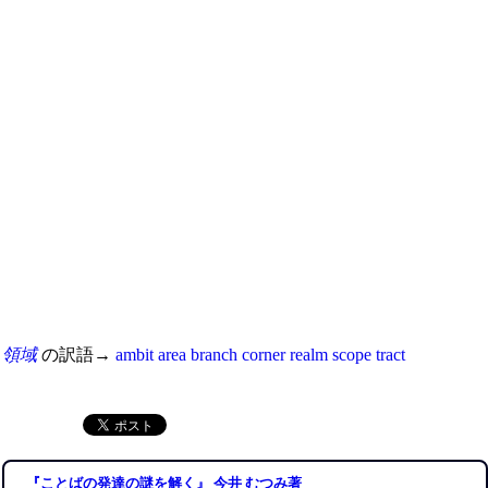
領域
の訳語→
ambit
area
branch
corner
realm
scope
tract
『ことばの発達の謎を解く』 今井 むつみ著