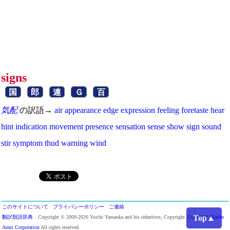
signs
国
郎
連
Ｇ
百
気配
の訳語→
air
appearance
edge
expression
feeling
foretaste
hear
hint
indication
movement
presence
sensation
sense
show
sign
sound
stir
symptom
thud
warning
wind
このサイトについて
プライバシーポリシー
ご連絡
Top▲
翻訳類語辞典
．Copyright © 2009-2026 Yoichi Yamaoka and his inheritors; Copyright 2013-2026
Marlin
Arms Corporation
All rights reserved.