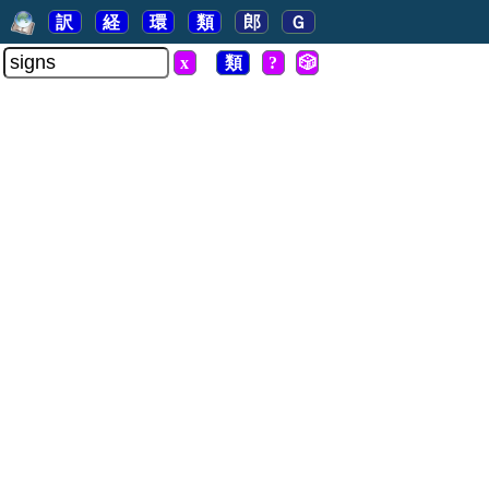
訳
経
環
類
郎
Ｇ
x
類
?
🎲