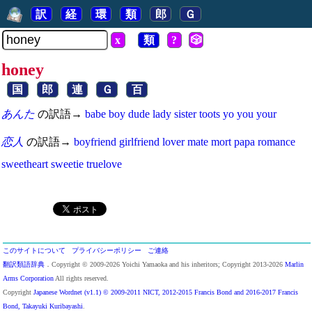
訳
経
環
類
郎
Ｇ
x
類
?
🎲
honey
国
郎
連
Ｇ
百
あんた
の訳語→
babe
boy
dude
lady
sister
toots
yo
you
your
恋人
の訳語→
boyfriend
girlfriend
lover
mate
mort
papa
romance
sweetheart
sweetie
truelove
このサイトについて
プライバシーポリシー
ご連絡
翻訳類語辞典
．Copyright © 2009-2026 Yoichi Yamaoka and his inheritors; Copyright 2013-2026
Marlin
Arms Corporation
All rights reserved.
Copyright
Japanese Wordnet (v1.1) © 2009-2011 NICT, 2012-2015 Francis Bond and 2016-2017 Francis
Bond, Takayuki Kuribayashi
.