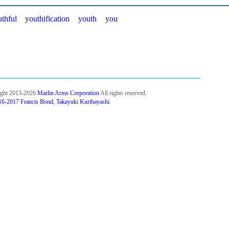
thful
youthification
youth
you
ight 2013-2026
Marlin Arms Corporation
All rights reserved.
6-2017 Francis Bond, Takayuki Kuribayashi
.