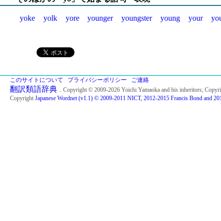
yoke
yolk
yore
younger
youngster
young
your
you
このサイトについて
プライバシーポリシー
ご連絡
翻訳類語辞典
．Copyright © 2009-2026 Yoichi Yamaoka and his inheritors; Copyr
Copyright
Japanese Wordnet (v1.1) © 2009-2011 NICT, 2012-2015 Francis Bond and 201