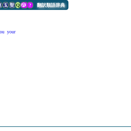
連
玉
聖
Q
🎲
?
翻訳類語辞典
ou
your