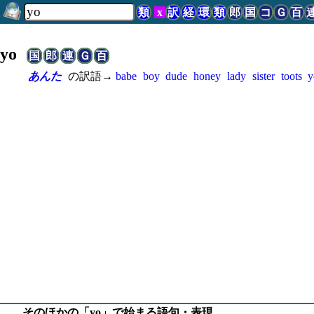
類
x
訳
経
環
類
郎
国
コ
Ｇ
百
yo
国
郎
連
Ｇ
百
あんた
の訳語→
babe
boy
dude
honey
lady
sister
toots
y
そのほかの「yo」で始まる語句・表現