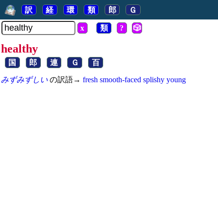
訳
経
環
類
郎
Ｇ
x
類
?
🎲
healthy
国
郎
連
Ｇ
百
みずみずしい
の訳語→
fresh
smooth-faced
splishy
young