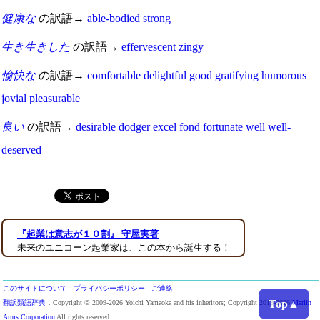
健康な
の訳語→
able-bodied
strong
生き生きした
の訳語→
effervescent
zingy
愉快な
の訳語→
comfortable
delightful
good
gratifying
humorous
jovial
pleasurable
良い
の訳語→
desirable
dodger
excel
fond
fortunate
well
well-
deserved
『起業は意志が１０割』 守屋実著
未来のユニコーン起業家は、この本から誕生する！
このサイトについて
プライバシーポリシー
ご連絡
Top▲
翻訳類語辞典
．Copyright © 2009-2026 Yoichi Yamaoka and his inheritors; Copyright 2013-2026
Marlin
Arms Corporation
All rights reserved.