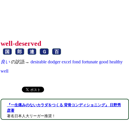
well-deserved
国
郎
連
Ｇ
百
良い
の訳語→
desirable
dodger
excel
fond
fortunate
good
healthy
well
『一生痛みのないカラダをつくる 背骨コンディショニング』 日野秀
彦著
著名日本人大リーガー推奨！