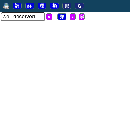
訳
経
環
類
郎
Ｇ
x
類
?
🎲